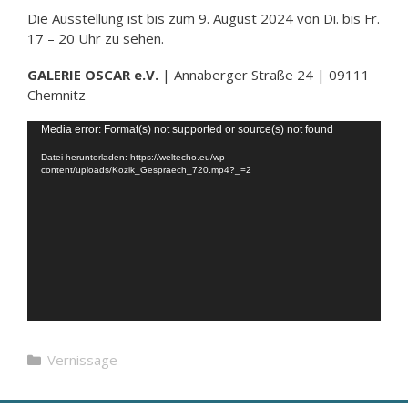
Die Ausstellung ist bis zum 9. August 2024 von Di. bis Fr.
17 – 20 Uhr zu sehen.
GALERIE OSCAR e.V.
| Annaberger Straße 24 | 09111
Chemnitz
Video-
Media error: Format(s) not supported or source(s) not found
Player
Datei herunterladen: https://weltecho.eu/wp-
content/uploads/Kozik_Gespraech_720.mp4?_=2
Kategorien
Vernissage