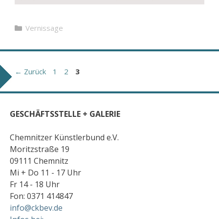
Kategorien
Vernissage
Seite
Seite
Seite
←
Zurück
1
2
3
GESCHÄFTSSTELLE + GALERIE
Chemnitzer Künstlerbund e.V.
Moritzstraße 19
09111 Chemnitz
Mi + Do 11 - 17 Uhr
Fr 14 - 18 Uhr
Fon: 0371 414847
info@ckbev.de